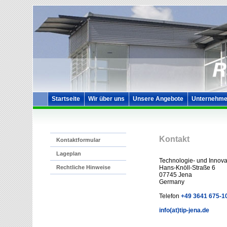
Startseite
Wir über uns
Unsere Angebote
Unternehme
Kontakt
Kontaktformular
Lageplan
Technologie- und Innov
Hans-Knöll-Straße 6
Rechtliche Hinweise
07745 Jena
Germany
Telefon
+49 3641 675-1
info(at)tip-jena.de