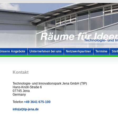
Unsere Angebote
Unternehmen bei uns
Netzwerkpartner
Termine
Stel
Kontakt
Technologie- und Innovationspark Jena GmbH (TIP)
Hans-Knöll-Straße 6
07745 Jena
Germany
Telefon
+49 3641 675-100
info(at)tip-jena.de