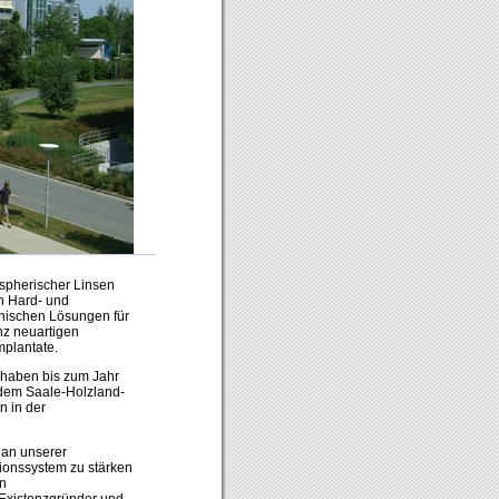
aspherischer Linsen
on Hard- und
hnischen Lösungen für
nz neuartigen
mplantate.
 haben bis zum Jahr
 dem Saale-Holzland-
n in der
 an unserer
ationssystem zu stärken
n
 Existenzgründer und