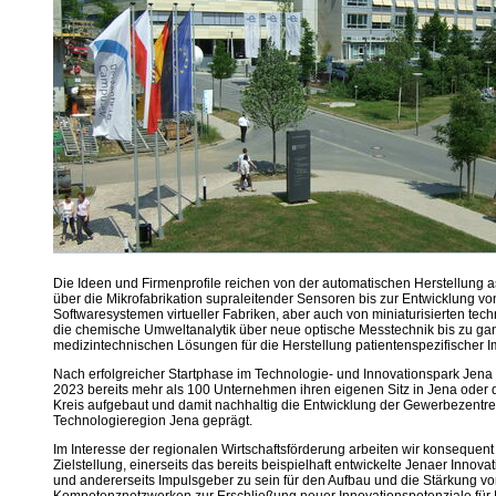
Die Ideen und Firmenprofile reichen von der automatischen Herstellung 
über die Mikrofabrikation supraleitender Sensoren bis zur Entwicklung v
Softwaresystemen virtueller Fabriken, aber auch von miniaturisierten tec
die chemische Umweltanalytik über neue optische Messtechnik bis zu ga
medizintechnischen Lösungen für die Herstellung patientenspezifischer I
Nach erfolgreicher Startphase im Technologie- und Innovationspark Jena
2023 bereits mehr als 100 Unternehmen ihren eigenen Sitz in Jena oder
Kreis aufgebaut und damit nachhaltig die Entwicklung der Gewerbezentre
Technologieregion Jena geprägt.
Im Interesse der regionalen Wirtschaftsförderung arbeiten wir konsequent
Zielstellung, einerseits das bereits beispielhaft entwickelte Jenaer Innov
und andererseits Impulsgeber zu sein für den Aufbau und die Stärkung vo
Kompetenznetzwerken zur Erschließung neuer Innovationspotenziale für