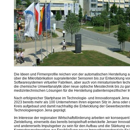
Die Ideen und Firmenprofile reichen von der automatischen Herstellung 
über die Mikrofabrikation supraleitender Sensoren bis zur Entwicklung v
Softwaresystemen virtueller Fabriken, aber auch von miniaturisierten tec
die chemische Umweltanalytik über neue optische Messtechnik bis zu ga
medizintechnischen Lösungen für die Herstellung patientenspezifischer I
Nach erfolgreicher Startphase im Technologie- und Innovationspark Jena
2023 bereits mehr als 100 Unternehmen ihren eigenen Sitz in Jena oder
Kreis aufgebaut und damit nachhaltig die Entwicklung der Gewerbezentre
Technologieregion Jena geprägt.
Im Interesse der regionalen Wirtschaftsförderung arbeiten wir konsequent
Zielstellung, einerseits das bereits beispielhaft entwickelte Jenaer Innov
und andererseits Impulsgeber zu sein für den Aufbau und die Stärkung vo
Kompetenznetzwerken zur Erschließung neuer Innovationspotenziale für