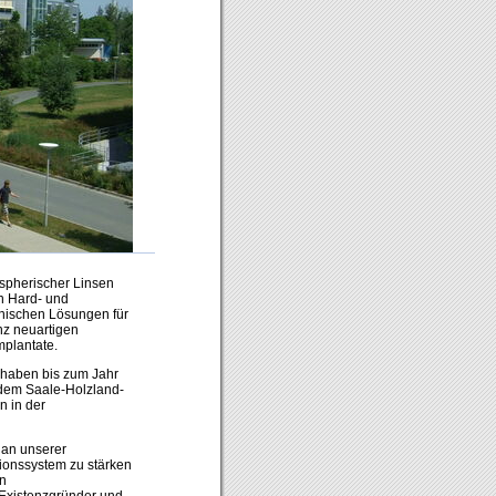
aspherischer Linsen
on Hard- und
hnischen Lösungen für
nz neuartigen
mplantate.
 haben bis zum Jahr
 dem Saale-Holzland-
n in der
 an unserer
ationssystem zu stärken
n
 Existenzgründer und