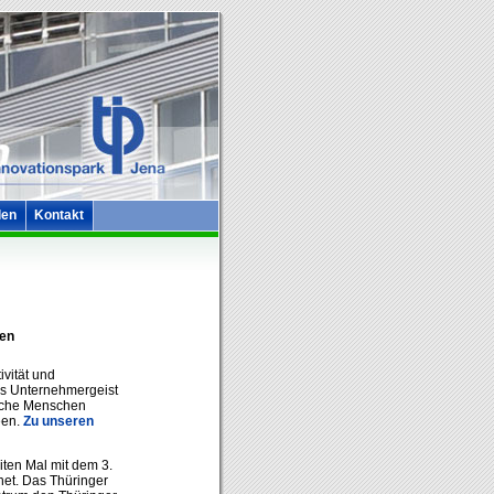
len
Kontakt
gen
vität und
das Unternehmergeist
reiche Menschen
een.
Zu unseren
iten Mal mit dem 3.
net. Das Thüringer