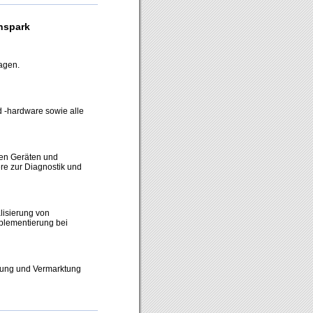
nspark
agen.
d -hardware sowie alle
hen Geräten und
re zur Diagnostik und
lisierung von
plementierung bei
llung und Vermarktung