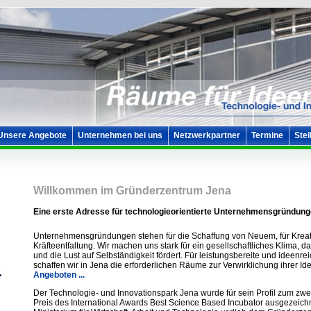
Unsere Angebote
Unternehmen bei uns
Netzwerkpartner
Termine
Stel
Willkommen im Gründerzentrum Jena
Eine erste Adresse für technologieorientierte Unternehmensgründun
Unternehmensgründungen stehen für die Schaffung von Neuem, für Kreati
Kräfteentfaltung. Wir machen uns stark für ein gesellschaftliches Klima, 
und die Lust auf Selbständigkeit fördert. Für leistungsbereite und ideen
schaffen wir in Jena die erforderlichen Räume zur Verwirklichung ihrer Id
Angeboten ...
Der Technologie- und Innovationspark Jena wurde für sein Profil zum zwe
Preis des International Awards Best Science Based Incubator ausgezeich