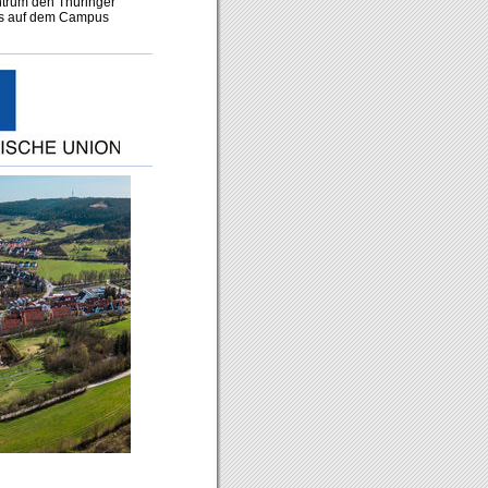
ntrum den Thüringer
ums auf dem Campus