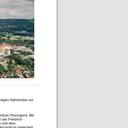
artigen Nährboden zur
-
trum Thüringens. Mit
 der Friedrich-
au und dem
derzentrum entwickelt