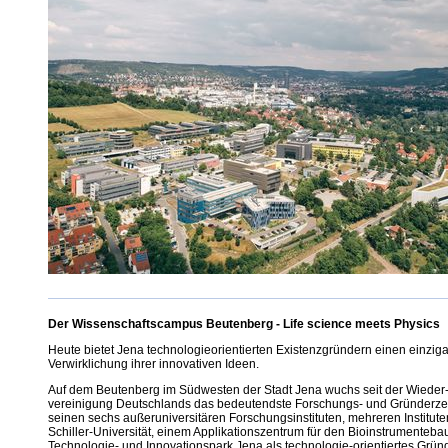
Der Wissenschaftscampus Beutenberg - Life science meets Physics
Heute bietet Jena technologieorientierten Existenzgründern einen einzig
Verwirklichung ihrer innovativen Ideen.
Auf dem Beutenberg im Südwesten der Stadt Jena wuchs seit der Wieder
vereinigung Deutschlands das bedeutendste Forschungs- und Gründerzen
seinen sechs außeruniversitären Forschungsinstituten, mehreren Instituten
Schiller-Universität, einem Applikationszentrum für den Bioinstrumenteb
Technologie- und Innovationspark Jena als technologie-orientiertes Grün