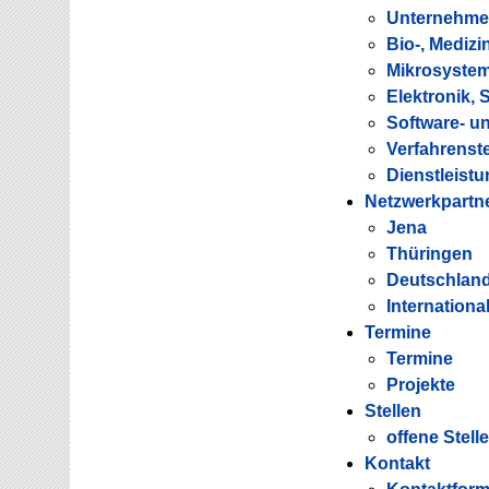
Unternehmen
Bio-, Medizi
Mikrosystem
Elektronik, 
Software- u
Verfahrenst
Dienstleist
Netzwerkpartn
Jena
Thüringen
Deutschlan
Internationa
Termine
Termine
Projekte
Stellen
offene Stell
Kontakt