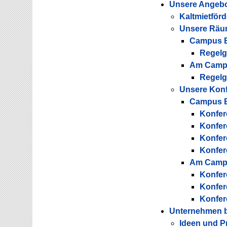
Unsere Angeb
Kaltmietför
Unsere Räum
Campus B
Regel
Am Campu
Regel
Unsere Kon
Campus B
Konfer
Konfer
Konfer
Konfer
Am Campu
Konfer
Konfer
Konfer
Unternehmen b
Ideen und P