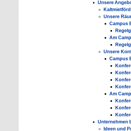
Unsere Angeb
Kaltmietför
Unsere Räum
Campus B
Regel
Am Campu
Regel
Unsere Kon
Campus B
Konfer
Konfer
Konfer
Konfer
Am Campu
Konfer
Konfer
Konfer
Unternehmen b
Ideen und P