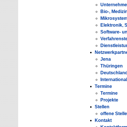
Unternehmen
Bio-, Medizi
Mikrosystem
Elektronik, 
Software- u
Verfahrenst
Dienstleist
Netzwerkpartn
Jena
Thüringen
Deutschlan
Internationa
Termine
Termine
Projekte
Stellen
offene Stell
Kontakt