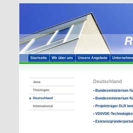
Startseite
Wir über uns
Unsere Angebote
Unternehme
Deutschland
Jena
Thüringen
• Bundesministerium fü
• Bundesministerium fü
Deutschland
• Projektträger DLR b
International
• VDI/VDE-Technologie
• Existenzgründerporta