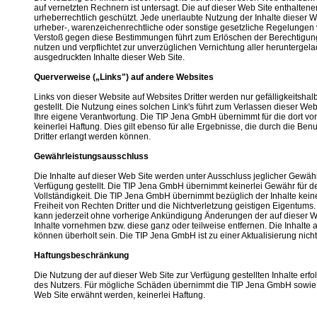
auf vernetzten Rechnern ist untersagt. Die auf dieser Web Site enthaltene
urheberrechtlich geschützt. Jede unerlaubte Nutzung der Inhalte dieser 
urheber-, warenzeichenrechtliche oder sonstige gesetzliche Regelungen 
Verstoß gegen diese Bestimmungen führt zum Erlöschen der Berechtigung
nutzen und verpflichtet zur unverzüglichen Vernichtung aller heruntergel
ausgedruckten Inhalte dieser Web Site.
Querverweise („Links") auf andere Websites
Links von dieser Website auf Websites Dritter werden nur gefälligkeitshal
gestellt. Die Nutzung eines solchen Link's führt zum Verlassen dieser Web 
Ihre eigene Verantwortung. Die TIP Jena GmbH übernimmt für die dort vo
keinerlei Haftung. Dies gilt ebenso für alle Ergebnisse, die durch die Be
Dritter erlangt werden können.
Gewährleistungsausschluss
Die Inhalte auf dieser Web Site werden unter Ausschluss jeglicher Gewähr
Verfügung gestellt. Die TIP Jena GmbH übernimmt keinerlei Gewähr für de
Vollständigkeit. Die TIP Jena GmbH übernimmt bezüglich der Inhalte kein
Freiheit von Rechten Dritter und die Nichtverletzung geistigen Eigentum
kann jederzeit ohne vorherige Ankündigung Änderungen der auf dieser 
Inhalte vornehmen bzw. diese ganz oder teilweise entfernen. Die Inhalte 
können überholt sein. Die TIP Jena GmbH ist zu einer Aktualisierung nicht 
Haftungsbeschränkung
Die Nutzung der auf dieser Web Site zur Verfügung gestellten Inhalte erfol
des Nutzers. Für mögliche Schäden übernimmt die TIP Jena GmbH sowie Dr
Web Site erwähnt werden, keinerlei Haftung.