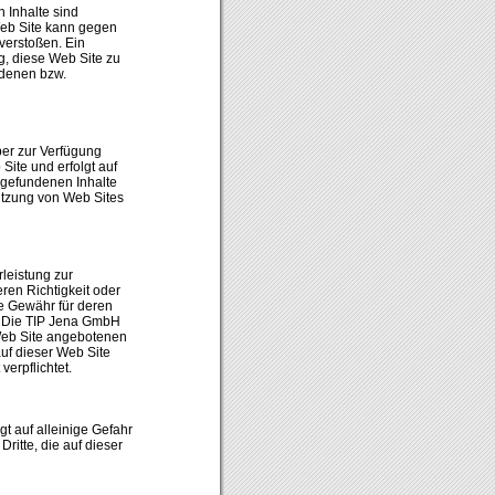
n Inhalte sind
Web Site kann gegen
verstoßen. Ein
, diese Web Site zu
adenen bzw.
ber zur Verfügung
Site und erfolgt auf
rgefundenen Inhalte
nutzung von Web Sites
leistung zur
ren Richtigkeit oder
e Gewähr für deren
s. Die TIP Jena GmbH
Web Site angebotenen
auf dieser Web Site
verpflichtet.
gt auf alleinige Gefahr
itte, die auf dieser