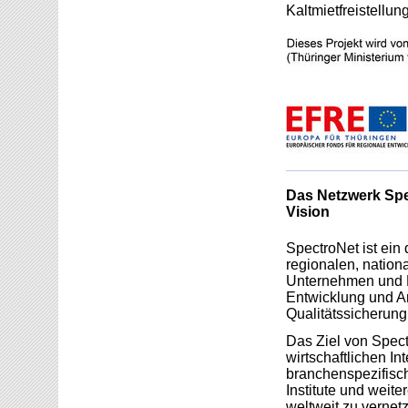
Kaltmietfreistellu
Das Netzwerk Spec
Vision
SpectroNet ist ein 
regionalen, nation
Unternehmen und F
Entwicklung und A
Qualitätssicherung
Das Ziel von Spect
wirtschaftlichen I
branchenspezifisc
Institute und weit
weltweit zu vernet