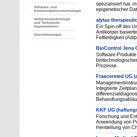
spezialisiert hat, 
Software- und
epigenetischer Dat
Kommunikationstechnologie
Verfahrenstechnologie
alytas therapeuti
und Technische
Ein Spin-off des Un
Ingenieurbüros
Antikörper basiert
Dienstleistungen
Fettleibigkeit (Adi
BioControl Jena
Software-Produkte
biotechnologischer
Prozesse.
Fraecermed UG (a
Managementinstrum
Integrierte Zeitpl
differenzialdiagno
Behandlungsabläuf
KKF UG (haftung
Forschung und Ent
Anwendung von Pol
Herstellung von C