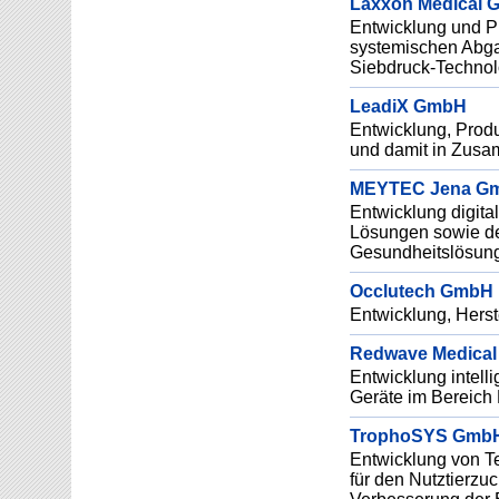
Laxxon Medical G
Entwicklung und Pr
systemischen Abgab
Siebdruck-Technol
LeadiX GmbH
Entwicklung, Produ
und damit in Zusa
MEYTEC Jena G
Entwicklung digita
Lösungen sowie der
Gesundheitslösun
Occlutech GmbH
Entwicklung, Herst
Redwave Medica
Entwicklung intell
Geräte im Bereich 
TrophoSYS Gmb
Entwicklung von T
für den Nutztierzu