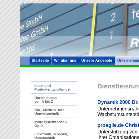
Startseite
Wir über uns
Unsere Angebote
Unternehme
Dienstleistu
Ideen und
Produktentwicklungen
Unternehmen
Dynamik 2000 Dr. L
von A bis Z
Unternehmensnahe 
Bio-, Medizin- und
Wachstumsunterst
Umwelttechnik
Mikrosystemtechnik,
proagile.de Christ
Optik
Unterstützung von
Elektronik, Sensorik,
ihrer Organisation
Messtechnik