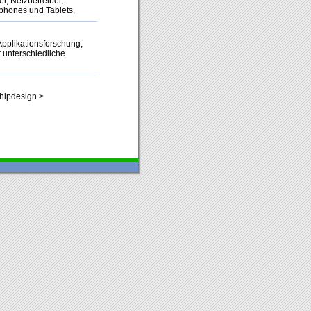
r, Netzbetreiber,
hones und Tablets.
pplikationsforschung,
 unterschiedliche
hipdesign >