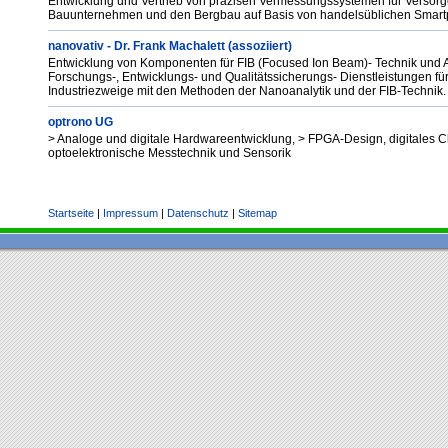
Entwicklung und Vertrieb von präzisen Vermessungssystemen für Versorge
Bauunternehmen und den Bergbau auf Basis von handelsüblichen Smartp
nanovativ - Dr. Frank Machalett (assoziiert)
Entwicklung von Komponenten für FIB (Focused Ion Beam)- Technik und A
Forschungs-, Entwicklungs- und Qualitätssicherungs- Dienstleistungen für
Industriezweige mit den Methoden der Nanoanalytik und der FIB-Technik.
optrono UG
> Analoge und digitale Hardwareentwicklung, > FPGA-Design, digitales C
optoelektronische Messtechnik und Sensorik
Startseite
|
Impressum
|
Datenschutz
|
Sitemap