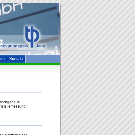
len
Kontakt
r hochgenaue
onsteilemessung.