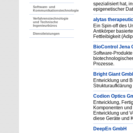
spezialisiert hat, 
Software- und
epigenetischer Dat
Kommunikationstechnologie
Verfahrenstechnologie
alytas therapeuti
und Technische
Ein Spin-off des Un
Ingenieurbüros
Antikörper basiert
Dienstleistungen
Fettleibigkeit (Adi
BioControl Jena
Software-Produkte
biotechnologischer
Prozesse.
Bright Giant Gm
Entwicklung und Be
Strukturaufklärung
Codion Optics G
Entwicklung, Ferti
Komponenten und G
Entwicklung und V
diese Geräte und
DeepEn GmbH