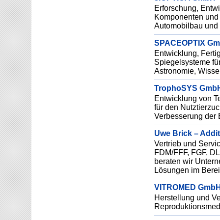
Erforschung, Entwi
Komponenten und P
Automobilbau und
SPACEOPTIX GmbH
Entwicklung, Ferti
Spiegelsysteme fü
Astronomie, Wissen
TrophoSYS Gmb
Entwicklung von T
für den Nutztierzu
Verbesserung der 
Uwe Brick – Addi
Vertrieb und Servi
FDM/FFF, FGF, DLP)
beraten wir Untern
Lösungen im Bereic
VITROMED GmbH (
Herstellung und Ver
Reproduktionsmedi