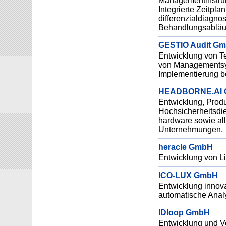
Managementinstrum
Integrierte Zeitpl
differenzialdiagno
Behandlungsabläuf
GESTIO Audit G
Entwicklung von Te
von Managementsys
Implementierung be
HEADBORNE.AI
Entwicklung, Produ
Hochsicherheitsdie
hardware sowie a
Unternehmungen.
heracle GmbH
Entwicklung von Li
ICO-LUX GmbH
Entwicklung innova
automatische Analy
IDloop GmbH
Entwicklung und V