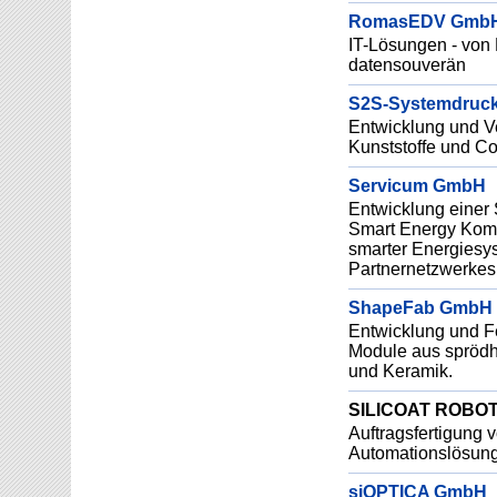
RomasEDV Gmb
IT-Lösungen - von P
datensouverän
S2S-Systemdruc
Entwicklung und V
Kunststoffe und C
Servicum GmbH
Entwicklung einer 
Smart Energy Komp
smarter Energiesy
Partnernetzwerkes
ShapeFab GmbH & 
Entwicklung und Fe
Module aus sprödh
und Keramik.
SILICOAT ROBO
Auftragsfertigung 
Automationslösun
siOPTICA GmbH