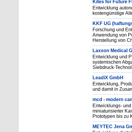
Kites for Future
Entwicklung auton
kostengünstige Alt
KKF UG (haftung
Forschung und Ent
Anwendung von Pol
Herstellung von C
Laxxon Medical G
Entwicklung und Pr
systemischen Abgab
Siebdruck-Technol
LeadiX GmbH
Entwicklung, Produ
und damit in Zusa
mcd - modern cam
Entwicklungs- und 
miniaturisierter 
Prototypen bis zu K
MEYTEC Jena G