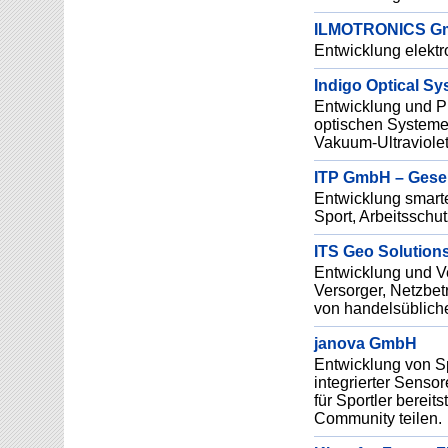
ILMOTRONICS G
Entwicklung elekt
Indigo Optical 
Entwicklung und P
optischen Systemen
Vakuum-Ultraviolet
ITP GmbH – Gesell
Entwicklung smarte
Sport, Arbeitsschu
ITS Geo Solutio
Entwicklung und V
Versorger, Netzbe
von handelsüblich
janova GmbH
Entwicklung von Sp
integrierter Sensor
für Sportler bereit
Community teilen.