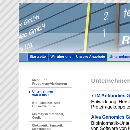
Startseite
Wir über uns
Unsere Angebote
Unternehme
Unternehmen 
Ideen und
Produktentwicklungen
Unternehmen
7TM Antibodies 
von A bis Z
Entwicklung, Herste
Bio-, Medizin- und
Protein-gekoppelt
Umwelttechnik
Mikrosystemtechnik,
Alva Genomics 
Optik
Bioinformatik-Unte
Elektronik, Sensorik,
von Software von 
Messtechnik