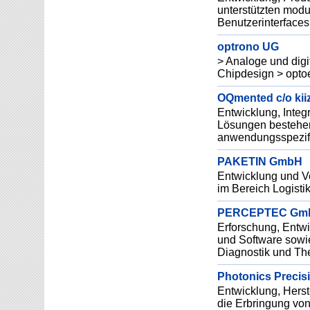
unterstützten modu
Benutzerinterfaces
optrono UG
> Analoge und digi
Chipdesign > opto
OQmented c/o ki
Entwicklung, Integ
Lösungen bestehen
anwendungsspezifi
PAKETIN GmbH
Entwicklung und Ve
im Bereich Logistik
PERCEPTEC Gm
Erforschung, Entwi
und Software sowie
Diagnostik und Th
Photonics Preci
Entwicklung, Herst
die Erbringung von