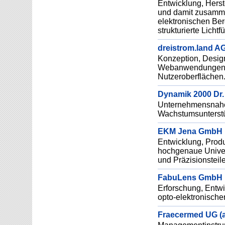
Entwicklung, Herst
und damit zusamme
elektronischen Ber
strukturierte Lichtfu
dreistrom.land A
Konzeption, Desig
Webanwendungen un
Nutzeroberflächen
Dynamik 2000 Dr. L
Unternehmensnahe 
Wachstumsunterst
EKM Jena GmbH
Entwicklung, Prod
hochgenaue Univer
und Präzisionstei
FabuLens GmbH
Erforschung, Entwi
opto-elektronisch
Fraecermed UG (a