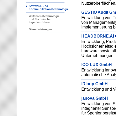
Nutzeroberflächen
Software- und
Kommunikationstechnologie
GESTIO Audit G
Verfahrenstechnologie
Entwicklung von Te
und Technische
von Managementsys
Ingenieurbüros
Implementierung be
Dienstleistungen
HEADBORNE.AI
Entwicklung, Produ
Hochsicherheitsdie
hardware sowie a
Unternehmungen.
ICO-LUX GmbH
Entwicklung innova
automatische Analy
IDloop GmbH
Entwicklung und V
janova GmbH
Entwicklung von Sp
integrierter Sensor
für Sportler bereit