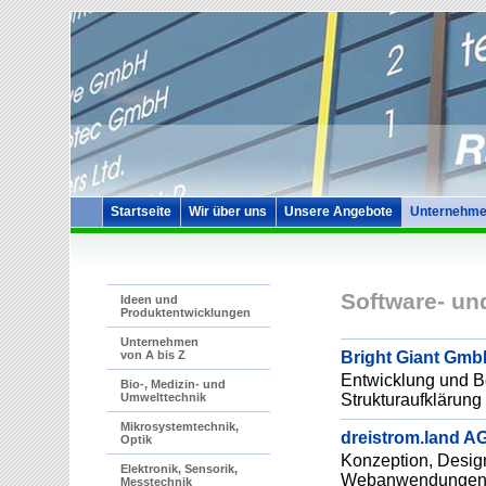
Startseite
Wir über uns
Unsere Angebote
Unternehme
Software- u
Ideen und
Produktentwicklungen
Unternehmen
Bright Giant Gm
von A bis Z
Entwicklung und Be
Bio-, Medizin- und
Strukturaufklärung
Umwelttechnik
Mikrosystemtechnik,
dreistrom.land A
Optik
Konzeption, Desig
Elektronik, Sensorik,
Webanwendungen un
Messtechnik