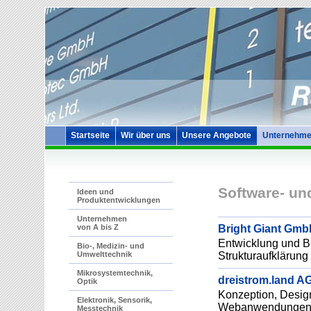
Startseite
Wir über uns
Unsere Angebote
Unternehme
Software- u
Ideen und
Produktentwicklungen
Unternehmen
Bright Giant Gm
von A bis Z
Entwicklung und Be
Bio-, Medizin- und
Strukturaufklärung
Umwelttechnik
Mikrosystemtechnik,
dreistrom.land A
Optik
Konzeption, Desig
Elektronik, Sensorik,
Webanwendungen un
Messtechnik