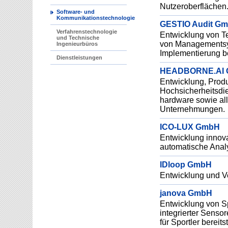
Nutzeroberflächen
Software- und
Kommunikationstechnologie
GESTIO Audit G
Verfahrenstechnologie
Entwicklung von Te
und Technische
von Managementsys
Ingenieurbüros
Implementierung be
Dienstleistungen
HEADBORNE.AI
Entwicklung, Produ
Hochsicherheitsdie
hardware sowie a
Unternehmungen.
ICO-LUX GmbH
Entwicklung innova
automatische Analy
IDloop GmbH
Entwicklung und V
janova GmbH
Entwicklung von Sp
integrierter Sensor
für Sportler bereit