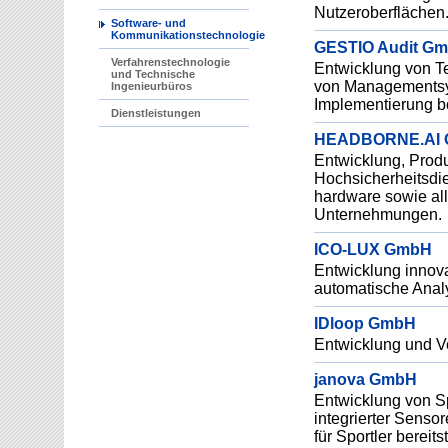
Nutzeroberflächen
Software- und
Kommunikationstechnologie
GESTIO Audit G
Verfahrenstechnologie
Entwicklung von Te
und Technische
von Managementsys
Ingenieurbüros
Implementierung be
Dienstleistungen
HEADBORNE.AI
Entwicklung, Produ
Hochsicherheitsdie
hardware sowie a
Unternehmungen.
ICO-LUX GmbH
Entwicklung innova
automatische Analy
IDloop GmbH
Entwicklung und V
janova GmbH
Entwicklung von Sp
integrierter Sensor
für Sportler bereit