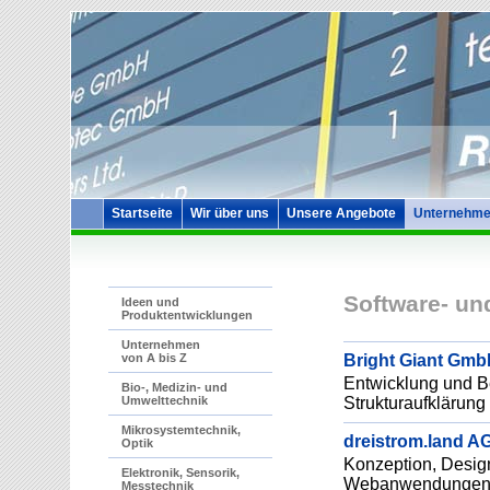
Startseite
Wir über uns
Unsere Angebote
Unternehme
Software- u
Ideen und
Produktentwicklungen
Unternehmen
Bright Giant Gm
von A bis Z
Entwicklung und Be
Bio-, Medizin- und
Strukturaufklärung
Umwelttechnik
Mikrosystemtechnik,
dreistrom.land A
Optik
Konzeption, Desig
Elektronik, Sensorik,
Webanwendungen un
Messtechnik