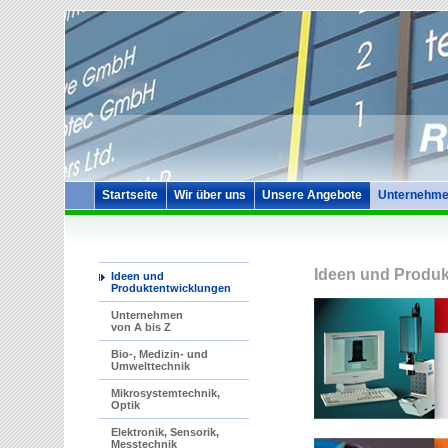
Startseite
Wir über uns
Unsere Angebote
Unternehme
Ideen und Produk
Ideen und
Produktentwicklungen
Unternehmen
von A bis Z
Bio-, Medizin- und
Umwelttechnik
Mikrosystemtechnik,
Optik
Elektronik, Sensorik,
Messtechnik