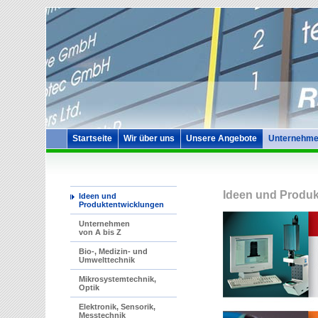
Startseite
Wir über uns
Unsere Angebote
Unternehme
Ideen und Produk
Ideen und
Produktentwicklungen
Unternehmen
von A bis Z
Bio-, Medizin- und
Umwelttechnik
Mikrosystemtechnik,
Optik
Elektronik, Sensorik,
Messtechnik