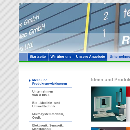
Startseite
Wir über uns
Unsere Angebote
Unternehme
Ideen und Produk
Ideen und
Produktentwicklungen
Unternehmen
von A bis Z
Bio-, Medizin- und
Umwelttechnik
Mikrosystemtechnik,
Optik
Elektronik, Sensorik,
Messtechnik