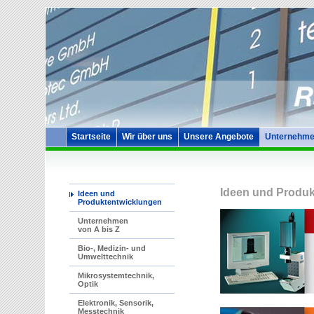
Startseite
Wir über uns
Unsere Angebote
Unternehme
Ideen und Produk
Ideen und
Produktentwicklungen
Unternehmen
von A bis Z
Bio-, Medizin- und
Umwelttechnik
Mikrosystemtechnik,
Optik
Elektronik, Sensorik,
Messtechnik