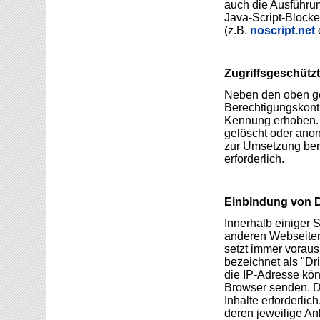
auch die Ausführun
Java-Script-Blocker
(z.B.
noscript.net
Zugriffsgeschütz
Neben den oben ge
Berechtigungskontr
Kennung erhoben. 
gelöscht oder anon
zur Umsetzung bere
erforderlich.
Einbindung von Di
Innerhalb einiger 
anderen Webseiten
setzt immer voraus
bezeichnet als "Dr
die IP-Adresse könn
Browser senden. Di
Inhalte erforderli
deren jeweilige Anb