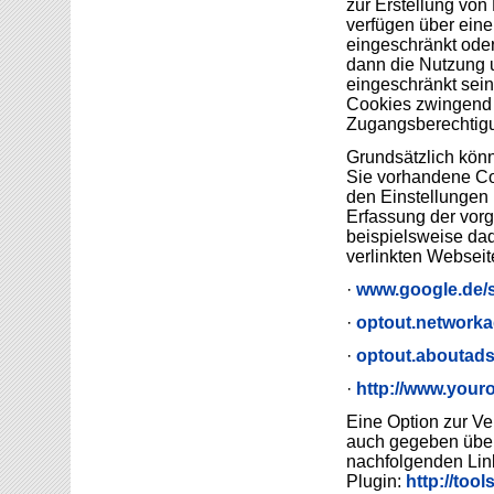
zur Erstellung von
verfügen über eine
eingeschränkt oder
dann die Nutzung 
eingeschränkt sein
Cookies zwingend e
Zugangsberechtigu
Grundsätzlich könn
Sie vorhandene Co
den Einstellungen 
Erfassung der vor
beispielsweise dad
verlinkten Webseit
·
www.google.de/s
·
optout.networka
·
optout.aboutads
·
http://www.your
Eine Option zur V
auch gegeben über 
nachfolgenden Lin
Plugin:
http://too