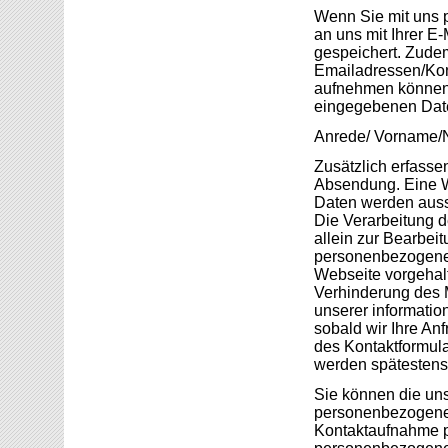
Wenn Sie mit uns 
an uns mit Ihrer E
gespeichert. Zudem
Emailadressen/Kont
aufnehmen können.
eingegebenen Daten
Anrede/ Vorname/N
Zusätzlich erfasse
Absendung. Eine We
Daten werden auss
Die Verarbeitung 
allein zur Bearbeit
personenbezogener
Webseite vorgehalt
Verhinderung des M
unserer informati
sobald wir Ihre An
des Kontaktformul
werden spätestens 
Sie können die uns 
personenbezogenen 
Kontaktaufnahme p