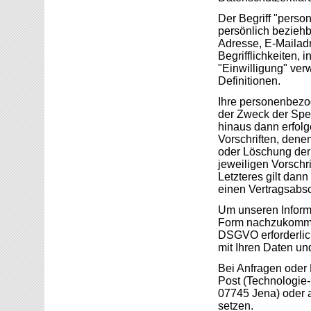
Der Begriff "perso
persönlich beziehb
Adresse, E-Mailadr
Begrifflichkeiten, 
"Einwilligung" ver
Definitionen.
Ihre personenbezo
der Zweck der Spei
hinaus dann erfolg
Vorschriften, dene
oder Löschung der 
jeweiligen Vorschri
Letzteres gilt dan
einen Vertragsabsch
Um unseren Inform
Form nachzukommen
DSGVO erforderlic
mit Ihren Daten un
Bei Anfragen oder
Post (Technologie-
07745 Jena) oder a
setzen.