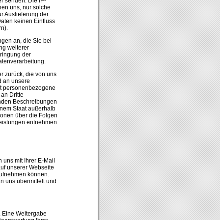
er senden. Die IP-
ühen uns, nur solche
ur Auslieferung der
aten keinen Einfluss
rn).
ngen an, die Sie bei
ng weiterer
ringung der
atenverarbeitung.
er zurück, die von uns
nd an unsere
it personenbezogene
an Dritte
enden Beschreibungen
einem Staat außerhalb
ionen über die Folgen
eistungen entnehmen.
uns mit Ihrer E-Mail
uf unserer Webseite
 aufnehmen können.
 uns übermittelt und
. Eine Weitergabe