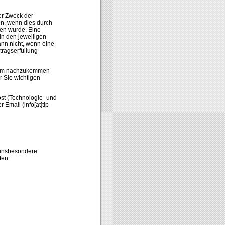
er Zweck der
en, wenn dies durch
hen wurde. Eine
in den jeweiligen
dann nicht, wenn eine
tragserfüllung
Form nachzukommen
r Sie wichtigen
st (Technologie- und
Email (info[at]tip-
 insbesondere
ten: