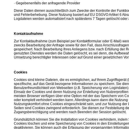
· Gegebenenfalls der anfragende Provider
Diese Daten dienen ausschließlich zum Zwecke der Kontrolle der Funktiona
und Fehlerbehebung. Diese Nutzung basiert auf EU DSGVO Artikel 6 Absatz
Logdateien werden automatisiert nach spätestens 7 Tagen gelöscht oder 
Kontaktaufnahme
Zur Kontaktaufnahme (zum Beispiel per Kontaktformular oder E-Mail) we
zwecks Bearbeitung der Anfrage sowie für den Fall, dass Anschluss­fragen
gespeichert. Nach Bearbeitung Ihres Anliegens bzw. nach Erfüllung der Re
genutzten Dienstes werden die Daten gelöscht, es sei denn, die Aufbewah
Umsetzung berechtigter Interessen oder auf Grund einer gesetzlichen Vorsc
Cookies
Cookies sind kleine Dateien, die es ermöglichen, auf Ihrem Zugriffsgerät 
spezifische, auf das Gerät bezogene Informationen zu speichern. Sie di
Benutzerfreundlichkeit von Webseiten (z.B. Speicherung von Logindaten)
Einsatz der Cookies und deren Nutzung zur Erstellung von Nutzerprofilen
meisten Browser verfügen über eine Option mit der das Speichern von Co
oder komplett verhindert werden kann. Allerdings kann dann die Nutzung
Nutzungskomfort ohne Cookies eingeschränkt sein, und zur Nutzung der 
Seiten sind Cookies zwingend erforderlich. Sie dienen zur Feststellung de
Zugangsberechtigung und werden nach Beenden der Session gelöscht.
Grundsätzlich können Sie die Installation von Cookies verhindern, indem
Cookies löschen und eine Speicherung von Cookies in den Einstellunge
deaktivieren. Sie können auch die Erfassung der vorgenannten Informat