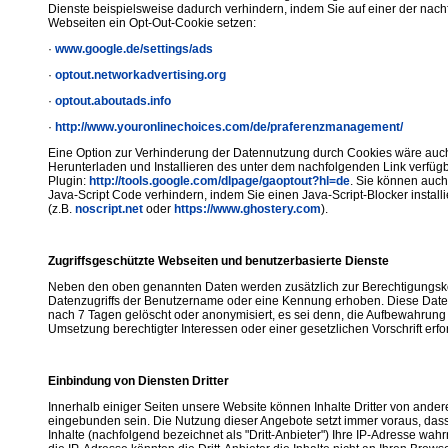
Dienste beispielsweise dadurch verhindern, indem Sie auf einer der nach
Webseiten ein Opt-Out-Cookie setzen:
·
www.google.de/settings/ads
·
optout.networkadvertising.org
·
optout.aboutads.info
·
http://www.youronlinechoices.com/de/praferenzmanagement/
Eine Option zur Verhinderung der Datennutzung durch Cookies wäre au
Herunterladen und Installieren des unter dem nachfolgenden Link verfü
Plugin:
http://tools.google.com/dlpage/gaoptout?hl=de
. Sie können auch
Java-Script Code verhindern, indem Sie einen Java-Script-Blocker install
(z.B.
noscript.net
oder
https://www.ghostery.com
).
Zugriffsgeschützte Webseiten und benutzerbasierte Dienste
Neben den oben genannten Daten werden zusätzlich zur Berechtigungsko
Datenzugriffs der Benutzername oder eine Kennung erhoben. Diese Dat
nach 7 Tagen gelöscht oder anonymisiert, es sei denn, die Aufbewahrung 
Umsetzung berechtigter Interessen oder einer gesetzlichen Vorschrift erfor
Einbindung von Diensten Dritter
Innerhalb einiger Seiten unsere Website können Inhalte Dritter von ande
eingebunden sein. Die Nutzung dieser Angebote setzt immer voraus, dass 
Inhalte (nachfolgend bezeichnet als "Dritt-Anbieter") Ihre IP-Adresse w