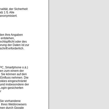
lität, der Sicherheit
 1 f). Alle
anonymisiert.
rden Ihre Angaben
 entstehen,
chtspflicht oder des
rung der Daten ist zur
hrift erforderlich.
(PC, Smartphone o.ä.)
enen zum einem der
. Sie können auf den
 Einfluss nehmen. Die
okies eingeschränkt
 und insbesondere der
Login-gesicherten
r
 Sie vorhandene
n Ihres Webbrowsers
ionen durch Google