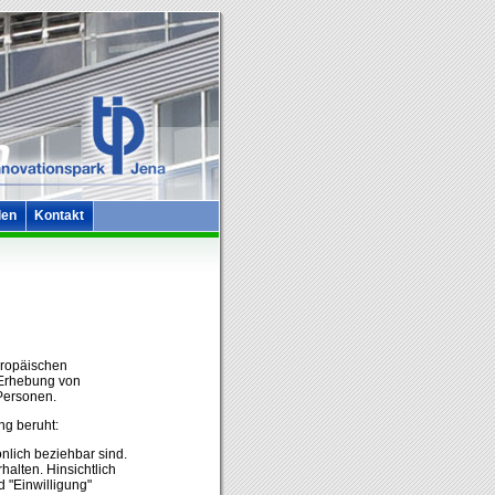
len
Kontakt
uropäischen
 Erhebung von
Personen.
ng beruht:
nlich beziehbar sind.
alten. Hinsichtlich
d "Einwilligung"