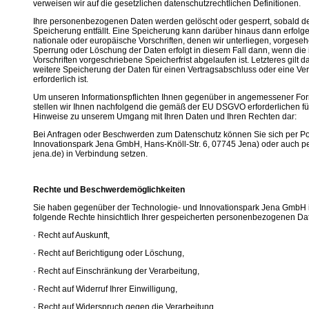
verweisen wir auf die gesetzlichen datenschutzrechtlichen Definitionen.
Ihre personenbezogenen Daten werden gelöscht oder gesperrt, sobald d
Speicherung entfällt. Eine Speicherung kann darüber hinaus dann erfolg
nationale oder europäische Vorschriften, denen wir unterliegen, vorgese
Sperrung oder Löschung der Daten erfolgt in diesem Fall dann, wenn die 
Vorschriften vorgeschriebene Speicherfrist abgelaufen ist. Letzteres gilt 
weitere Speicherung der Daten für einen Vertragsabschluss oder eine Ver
erforderlich ist.
Um unseren Informationspflichten Ihnen gegenüber in angemessener 
stellen wir Ihnen nachfolgend die gemäß der EU DSGVO erforderlichen fü
Hinweise zu unserem Umgang mit Ihren Daten und Ihren Rechten dar:
Bei Anfragen oder Beschwerden zum Datenschutz können Sie sich per Po
Innovationspark Jena GmbH, Hans-Knöll-Str. 6, 07745 Jena) oder auch per 
jena.de) in Verbindung setzen.
Rechte und Beschwerdemöglichkeiten
Sie haben gegenüber der Technologie- und Innovationspark Jena GmbH
folgende Rechte hinsichtlich Ihrer gespeicherten personen­bezogenen Da
· Recht auf Auskunft,
· Recht auf Berichtigung oder Löschung,
· Recht auf Einschränkung der Verarbeitung,
· Recht auf Widerruf Ihrer Einwilligung,
· Recht auf Widerspruch gegen die Verarbeitung,