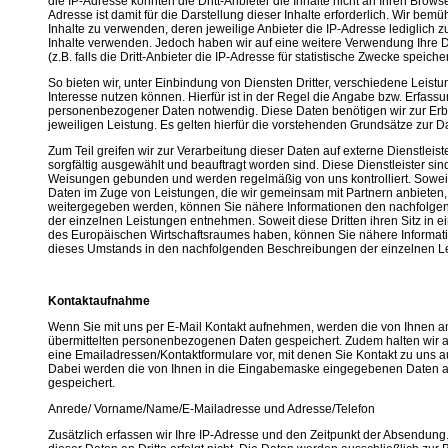
die IP-Adresse könnten die Dritt-Anbieter die Inhalte nicht an Ihren Brows
Adresse ist damit für die Darstellung dieser Inhalte erforderlich. Wir bem
Inhalte zu verwenden, deren jeweilige Anbieter die IP-Adresse lediglich z
Inhalte verwenden. Jedoch haben wir auf eine weitere Verwendung Ihre D
(z.B. falls die Dritt-Anbieter die IP-Adresse für statistische Zwecke speiche
So bieten wir, unter Einbindung von Diensten Dritter, verschiedene Leistu
Interesse nutzen können. Hierfür ist in der Regel die Angabe bzw. Erfassu
personenbezogener Daten notwendig. Diese Daten benötigen wir zur Erb
jeweiligen Leistung. Es gelten hierfür die vorstehenden Grundsätze zur D
Zum Teil greifen wir zur Verarbeitung dieser Daten auf externe Dienstleist
sorgfältig ausgewählt und beauftragt worden sind. Diese Dienstleister si
Weisungen gebunden und werden regelmäßig von uns kontrolliert. Sowe
Daten im Zuge von Leistungen, die wir gemeinsam mit Partnern anbieten, 
weitergegeben werden, können Sie nähere Informationen den nachfolg
der einzelnen Leistungen entnehmen. Soweit diese Dritten ihren Sitz in 
des Europäischen Wirtschaftsraumes haben, können Sie nähere Informat
dieses Umstands in den nachfolgenden Beschreibungen der einzelnen L
Kontaktaufnahme
Wenn Sie mit uns per E-Mail Kontakt aufnehmen, werden die von Ihnen an 
übermittelten personenbezogenen Daten gespeichert. Zudem halten wir a
eine Emailadressen/Kontaktformulare vor, mit denen Sie Kontakt zu uns
Dabei werden die von Ihnen in die Eingabemaske eingegebenen Daten an
gespeichert.
Anrede/ Vorname/Name/E-Mailadresse und Adresse/Telefon
Zusätzlich erfassen wir Ihre IP-Adresse und den Zeitpunkt der Absendung