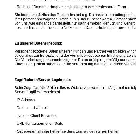
· Recht auf Datenübertragbarkeit, in einer maschinenlesbaren Form.
Sie haben zusätzlich das Recht, sich bei o.g. Datenschutzbeauftragten üb
Ihrer personenbezogenen Daten durch uns zu beschweren. Personenbe
von uns, wie eingangs dargestellt, nur dann erhoben, genutzt und weite
gesetzlich erlaubt ist oder die Nutzer in die Datenerhebung eingewilligt h
Zu unserer Datenerhebung:
Personenbezogene Daten unserer Kunden und Partner verarbeiten wir gru
soweit dies zur Bereitstellung der von uns angebotenen Inhalte und Leistun
Die Verarbeitung personenbezogener Daten erfolgt regelmäßig nur dann,
Einwilligung erteilt haben oder die Verarbeitung durch gesetzliche Vorschrif
Zugriffsdaten/Server-Logdateien
Beim Zugriff auf die Seiten dieses Webservers werden im Allgemeinen fo
Server-Logfiles gespeichert:
· IP-Adresse
· Datum und Uhrzeit
· Typ des Client Browsers
· URL der aufgerufenen Seite
· Gegebenenfalls die Fehlermeldung zum aufgetretenen Fehler