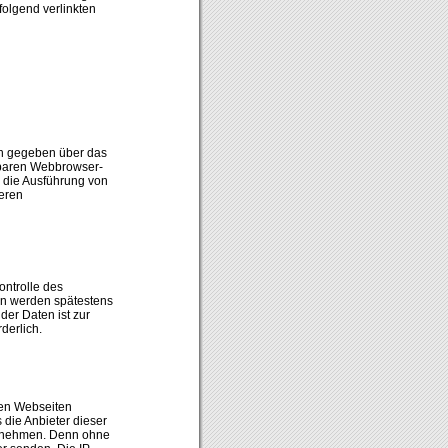
folgend verlinkten
ch gegeben über das
gbaren Webbrowser-
 die Ausführung von
ieren
ntrolle des
en werden spätestens
der Daten ist zur
derlich.
ren Webseiten
die Anbieter dieser
ahrnehmen. Denn ohne