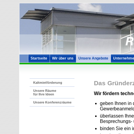
Startseite
Wir über uns
Unsere Angebote
Unternehme
Das Gründerz
Kaltmietförderung
Unsere Räume
Wir fördern techno
für Ihre Ideen
Unsere Konferenzräume
geben Ihnen in 
Gewerbeanmel
überlassen Ihne
Besprechungs- 
binden Sie ein i