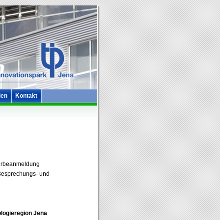
len
Kontakt
werbeanmeldung
 Besprechungs- und
ologieregion Jena