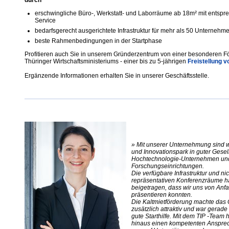
durch
erschwingliche Büro-, Werkstatt- und Laborräume ab 18m² mit entsp
Service
bedarfsgerecht ausgerichtete Infrastruktur für mehr als 50 Unternehm
beste Rahmenbedingungen in der Startphase
Profitieren auch Sie in unserem Gründerzentrum von einer besonderen F
Thüringer Wirtschaftsministeriums - einer bis zu 5-jährigen
Freistellung v
Ergänzende Informationen erhalten Sie in unserer Geschäftsstelle.
» Mit unserer Unternehmung sind w
und Innovationspark in guter Gesel
Hochtechnologie-Unternehmen un
Forschungseinrichtungen.
Die verfügbare Infrastruktur und nic
repräsentativen Konferenzräume 
beigetragen, dass wir uns von Anf
präsentieren konnten.
Die Kaltmietförderung machte das
zusätzlich attraktiv und war gerade 
gute Starthilfe. Mit dem TIP -Team
hinaus einen kompetenten Anspre