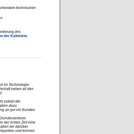
rechendem technischen
en
örderung des
on der Kaltmiete
.
ir im Technologie-
lschaft neben all den
d
ht zuletzt die
haben dazu
ang an gut vor Kunden
 Gründerzentrum
in der ersten Zeit eine
 haben wir darüber
chpartner und können