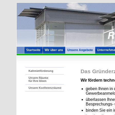
Startseite
Wir über uns
Unsere Angebote
Unternehme
Das Gründerz
Kaltmietförderung
Unsere Räume
Wir fördern techno
für Ihre Ideen
Unsere Konferenzräume
geben Ihnen in 
Gewerbeanmel
überlassen Ihne
Besprechungs- 
binden Sie ein i