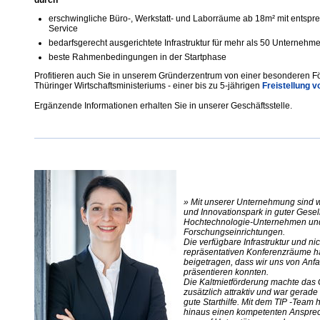
durch
erschwingliche Büro-, Werkstatt- und Laborräume ab 18m² mit entsp
Service
bedarfsgerecht ausgerichtete Infrastruktur für mehr als 50 Unternehm
beste Rahmenbedingungen in der Startphase
Profitieren auch Sie in unserem Gründerzentrum von einer besonderen F
Thüringer Wirtschaftsministeriums - einer bis zu 5-jährigen
Freistellung v
Ergänzende Informationen erhalten Sie in unserer Geschäftsstelle.
» Mit unserer Unternehmung sind w
und Innovationspark in guter Gesel
Hochtechnologie-Unternehmen un
Forschungseinrichtungen.
Die verfügbare Infrastruktur und nic
repräsentativen Konferenzräume 
beigetragen, dass wir uns von Anf
präsentieren konnten.
Die Kaltmietförderung machte das
zusätzlich attraktiv und war gerade 
gute Starthilfe. Mit dem TIP -Team
hinaus einen kompetenten Anspre