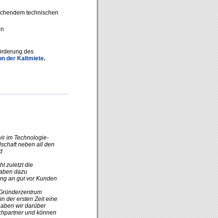
rechendem technischen
en
örderung des
on der Kaltmiete
.
ir im Technologie-
lschaft neben all den
d
ht zuletzt die
haben dazu
ang an gut vor Kunden
 Gründerzentrum
in der ersten Zeit eine
 haben wir darüber
chpartner und können