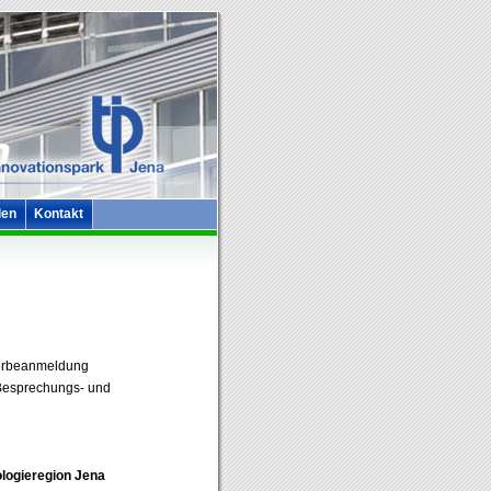
len
Kontakt
werbeanmeldung
 Besprechungs- und
ologieregion Jena