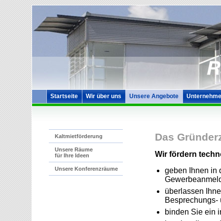
Startseite
Wir über uns
Unsere Angebote
Unternehme
Das Gründerz
Kaltmietförderung
Unsere Räume
Wir fördern techno
für Ihre Ideen
Unsere Konferenzräume
geben Ihnen in 
Gewerbeanmel
überlassen Ihne
Besprechungs- 
binden Sie ein i