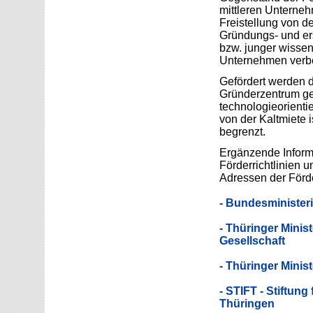
mittleren Unterneh
Freistellung von d
Gründungs- und ers
bzw. junger wissens
Unternehmen verb
Gefördert werden d
Gründerzentrum gew
technologieorienti
von der Kaltmiete i
begrenzt.
Ergänzende Informa
Förderrichtlinien u
Adressen der Förde
- Bundesministeri
- Thüringer Minis
Gesellschaft
- Thüringer Minis
- STIFT - Stiftun
Thüringen