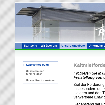
Startseite
Wir über uns
Unsere Angebote
Unternehme
Kaltmietförd
Kaltmietförderung
Unsere Räume
Profitieren Sie in
für Ihre Ideen
Freistellung von 
Unsere Konferenzräume
Ziel der Förderung 
insbesondere der 
steigern und den T
verwertbare Entwic
Gegenstand der För