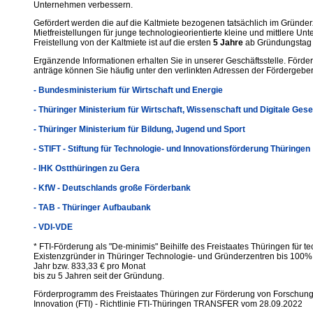
Unternehmen verbessern.
Gefördert werden die auf die Kaltmiete bezogenen tatsächlich im Gründ
Mietfreistellungen für junge technologieorientierte kleine und mittlere Un
Freistellung von der Kaltmiete ist auf die ersten
5 Jahre
ab Gründungstag 
Ergänzende Informationen erhalten Sie in unserer Geschäftsstelle. Förderr
anträge können Sie häufig unter den verlinkten Adressen der Fördergeber 
- Bundesministerium für Wirtschaft und Energie
- Thüringer Ministerium für Wirtschaft, Wissenschaft und Digitale Gese
- Thüringer Ministerium für Bildung, Jugend und Sport
- STIFT - Stiftung für Technologie- und Innovationsförderung Thüringen
- IHK Ostthüringen zu Gera
- KfW - Deutschlands große Förderbank
- TAB - Thüringer Aufbaubank
- VDI-VDE
* FTI-Förderung als "De-minimis" Beihilfe des Freistaates Thüringen für te
Existenzgründer in Thüringer Technologie- und Gründerzentren bis 100%
Jahr bzw. 833,33 € pro Monat
bis zu 5 Jahren seit der Gründung.
Förderprogramm des Freistaates Thüringen zur Förderung von Forschung
Innovation (FTI) - Richtlinie FTI-Thüringen TRANSFER vom 28.09.2022