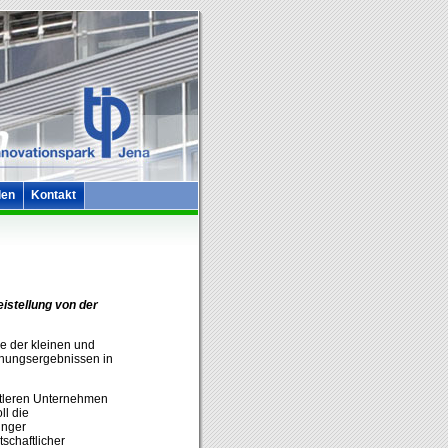
len
Kontakt
eistellung von der
re der kleinen und
chungsergebnissen in
ittleren Unternehmen
ll die
unger
tschaftlicher