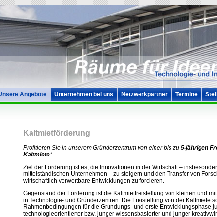
Unsere Angebote
Unternehmen bei uns
Netzwerkpartner
Termine
Stel
Kaltmietförderung
Profitieren Sie in unserem Gründerzentrum von einer bis zu
5-jährigen Fr
Kaltmiete
*.
Ziel der Förderung ist es, die Innovationen in der Wirtschaft – insbesonde
mittelständischen Unternehmen – zu steigern und den Transfer von Fors
wirtschaftlich verwertbare Entwicklungen zu forcieren.
Gegenstand der Förderung ist die Kaltmietfreistellung von kleinen und m
in Technologie- und Gründerzentren. Die Freistellung von der Kaltmiete so
Rahmenbedingungen für die Gründungs- und erste Entwicklungsphase j
technologieorientierter bzw. junger wissensbasierter und junger kreativwir