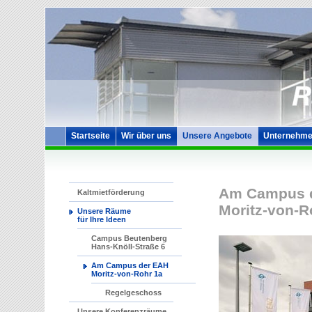
Startseite
Wir über uns
Unsere Angebote
Unternehme
Am Campus d
Kaltmietförderung
Moritz-von-R
Unsere Räume
für Ihre Ideen
Campus Beutenberg
Hans-Knöll-Straße 6
Am Campus der EAH
Moritz-von-Rohr 1a
Regelgeschoss
Unsere Konferenzräume