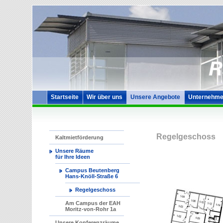
Startseite
Wir über uns
Unsere Angebote
Unternehme
Regelgeschoss
Kaltmietförderung
Unsere Räume
für Ihre Ideen
Campus Beutenberg
Hans-Knöll-Straße 6
Regelgeschoss
Am Campus der EAH
Moritz-von-Rohr 1a
Unsere Konferenzräume