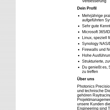
Verbesserung
Dein Profil
Mehrjährige pra
aufgeführten S
Sehr gute Kennt
Microsoft 365/I
Linux, speziell 
Synology NAS
Firewalls und N
Hohe Ausführung
Strukturierte, z
Du genießt es, 
zu treffen
Über uns
Photonics Precisio
und technische Die
gehören Raytracing
Projektmanagement 
unsere Kunden die 
Engineering sind T