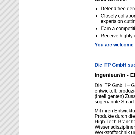
Defend free dem
Closely collabor
experts on cutt
Earn a competit
Receive highly 
You are welcome t
Die ITP GmbH suc
Ingenieur/in - E
Die ITP GmbH – Gese
entwickelt, produzi
(intelligenten) Zu
sogenannte Smart T
Mit ihren Entwickl
Produkte durch die
High-Tech-Branche
Wissensdisziplinen
Werkstofftechnik u