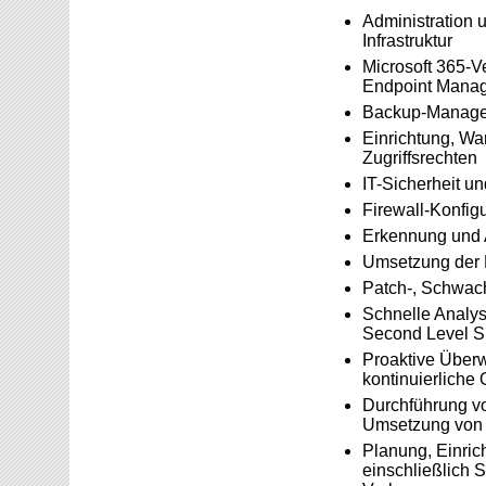
Administration 
Infrastruktur
Microsoft 365-V
Endpoint Mana
Backup-Managem
Einrichtung, Wa
Zugriffsrechten
IT-Sicherheit u
Firewall-Konfig
Erkennung und 
Umsetzung der D
Patch-, Schwac
Schnelle Analys
Second Level S
Proaktive Über
kontinuierliche
Durchführung vo
Umsetzung von S
Planung, Einric
einschließlich S