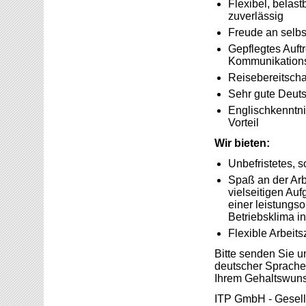
Flexibel, belast
zuverlässig
Freude an selbs
Gepflegtes Auft
Kommunikations
Reisebereitscha
Sehr gute Deuts
Englischkenntni
Vorteil
Wir bieten:
Unbefristetes, s
Spaß an der Arbe
vielseitigen Au
einer leistungs
Betriebsklima in
Flexible Arbeits
Bitte senden Sie u
deutscher Sprache 
Ihrem Gehaltswuns
ITP GmbH - Gesellsc