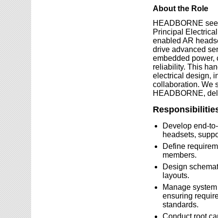
About the Role
HEADBORNE seeks a
Principal Electrica
enabled AR headset
drive advanced se
embedded power, cr
reliability. This h
electrical design, i
collaboration. We s
HEADBORNE, delive
Responsibilitie
Develop end-t
headsets, suppor
Define requireme
members.
Design schemati
layouts.
Manage system st
ensuring requir
standards.
Conduct root cau