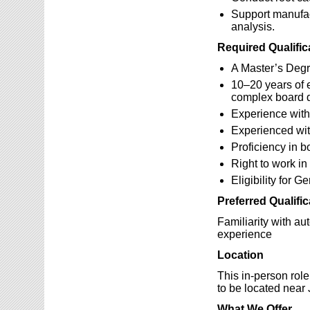
Support manufact
analysis.
Required Qualific
A Master’s Degr
10–20 years of e
complex board 
Experience wit
Experienced wi
Proficiency in 
Right to work i
Eligibility for 
Preferred Qualific
Familiarity with a
experience
Location
This in-person rol
to be located near 
What We Offer