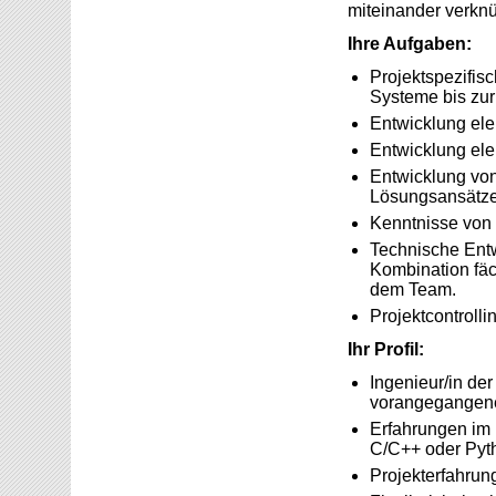
miteinander verknü
Ihre Aufgaben:
Projektspezifis
Systeme bis zur
Entwicklung el
Entwicklung elek
Entwicklung von 
Lösungsansätz
Kenntnisse von 
Technische Ent
Kombination fä
dem Team.
Projektcontroll
Ihr Profil:
Ingenieur/in der
vorangegangene
Erfahrungen im 
C/C++ oder Pyth
Projekterfahrun