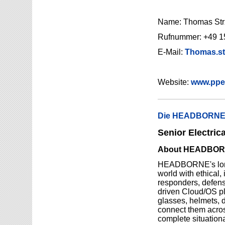
Name: Thomas Str
Rufnummer: +49 1
E-Mail:
Thomas.str
Website:
www.ppe
Die HEADBORNE.A
Senior Electrica
About HEADBOR
HEADBORNE's long-
world with ethical, 
responders, defens
driven Cloud/OS pl
glasses, helmets, 
connect them acros
complete situation