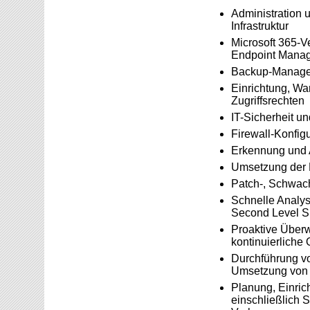
Administration 
Infrastruktur
Microsoft 365-V
Endpoint Mana
Backup-Managem
Einrichtung, Wa
Zugriffsrechten
IT-Sicherheit u
Firewall-Konfig
Erkennung und 
Umsetzung der D
Patch-, Schwac
Schnelle Analys
Second Level S
Proaktive Über
kontinuierliche
Durchführung vo
Umsetzung von S
Planung, Einric
einschließlich S