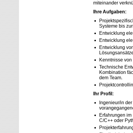
miteinander verknü
Ihre Aufgaben:
Projektspezifis
Systeme bis zur
Entwicklung el
Entwicklung elek
Entwicklung von 
Lösungsansätz
Kenntnisse von 
Technische Ent
Kombination fä
dem Team.
Projektcontroll
Ihr Profil:
Ingenieur/in der
vorangegangene
Erfahrungen im 
C/C++ oder Pyth
Projekterfahrun