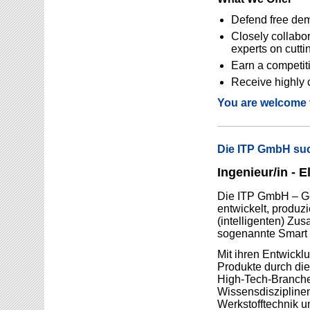
Defend free dem
Closely collabor
experts on cutt
Earn a competit
Receive highly 
You are welcome t
Die ITP GmbH suc
Ingenieur/in - E
Die ITP GmbH – Gese
entwickelt, produzi
(intelligenten) Zu
sogenannte Smart T
Mit ihren Entwickl
Produkte durch die
High-Tech-Branche
Wissensdisziplinen
Werkstofftechnik u