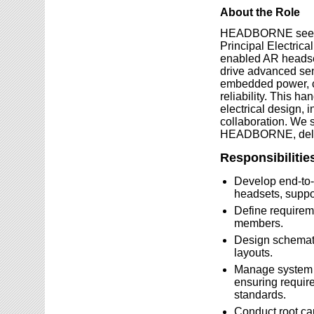
About the Role
HEADBORNE seeks a
Principal Electrica
enabled AR headset
drive advanced se
embedded power, cr
reliability. This h
electrical design, i
collaboration. We s
HEADBORNE, delive
Responsibilitie
Develop end-t
headsets, suppor
Define requireme
members.
Design schemati
layouts.
Manage system st
ensuring requir
standards.
Conduct root cau