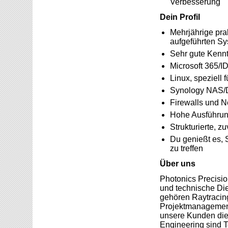
Verbesserung
Dein Profil
Mehrjährige pra
aufgeführten S
Sehr gute Kennt
Microsoft 365/I
Linux, speziell 
Synology NAS
Firewalls und N
Hohe Ausführung
Strukturierte, z
Du genießt es, 
zu treffen
Über uns
Photonics Precisio
und technische Die
gehören Raytracing
Projektmanagement 
unsere Kunden die 
Engineering sind T