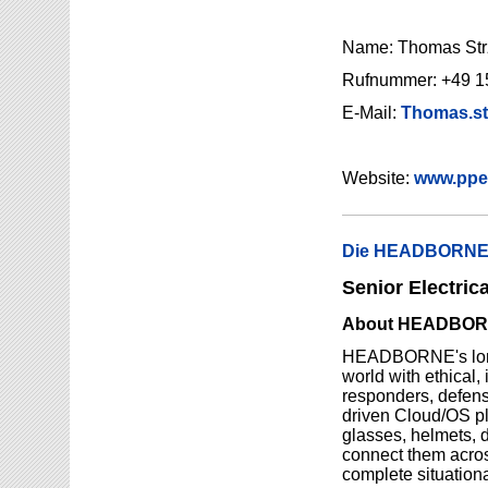
Name: Thomas Str
Rufnummer: +49 1
E-Mail:
Thomas.str
Website:
www.ppe
Die HEADBORNE.A
Senior Electrica
About HEADBOR
HEADBORNE's long-
world with ethical, 
responders, defens
driven Cloud/OS pl
glasses, helmets, 
connect them acros
complete situation