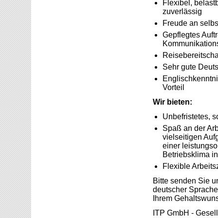
Flexibel, belast
zuverlässig
Freude an selbs
Gepflegtes Auft
Kommunikations
Reisebereitscha
Sehr gute Deuts
Englischkenntni
Vorteil
Wir bieten:
Unbefristetes, s
Spaß an der Arbe
vielseitigen Au
einer leistungs
Betriebsklima in
Flexible Arbeits
Bitte senden Sie u
deutscher Sprache 
Ihrem Gehaltswuns
ITP GmbH - Gesellsc