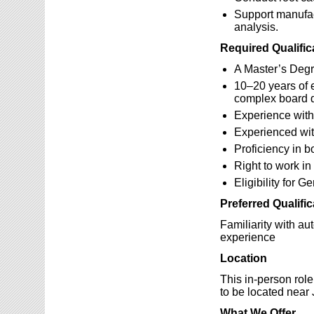
Support manufact
analysis.
Required Qualific
A Master’s Degr
10–20 years of e
complex board 
Experience wit
Experienced wi
Proficiency in 
Right to work i
Eligibility for 
Preferred Qualific
Familiarity with a
experience
Location
This in-person rol
to be located near 
What We Offer