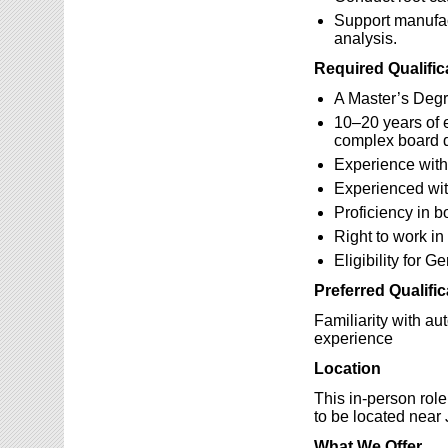
Support manufact
analysis.
Required Qualific
A Master’s Degr
10–20 years of e
complex board 
Experience wit
Experienced wi
Proficiency in 
Right to work i
Eligibility for 
Preferred Qualific
Familiarity with a
experience
Location
This in-person rol
to be located near 
What We Offer