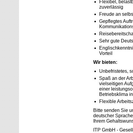
Flexibel, belast
zuverlässig
Freude an selbs
Gepflegtes Auft
Kommunikations
Reisebereitscha
Sehr gute Deuts
Englischkenntni
Vorteil
Wir bieten:
Unbefristetes, s
Spaß an der Arbe
vielseitigen Au
einer leistungs
Betriebsklima in
Flexible Arbeits
Bitte senden Sie u
deutscher Sprache 
Ihrem Gehaltswuns
ITP GmbH - Gesellsc