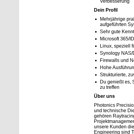
Verbesserung
Dein Profil
Mehrjährige pra
aufgeführten S
Sehr gute Kennt
Microsoft 365/I
Linux, speziell 
Synology NAS
Firewalls und N
Hohe Ausführung
Strukturierte, z
Du genießt es, 
zu treffen
Über uns
Photonics Precisio
und technische Die
gehören Raytracing
Projektmanagement 
unsere Kunden die 
Engineering sind T