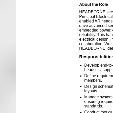
About the Role
HEADBORNE seeks a
Principal Electrica
enabled AR headset
drive advanced se
embedded power, cr
reliability. This h
electrical design, i
collaboration. We s
HEADBORNE, delive
Responsibilitie
Develop end-t
headsets, suppor
Define requireme
members.
Design schemati
layouts.
Manage system st
ensuring requir
standards.
Conduct root cau