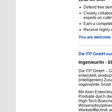
Defend free dem
Closely collabor
experts on cutt
Earn a competit
Receive highly 
You are welcome t
Die ITP GmbH suc
Ingenieur/in - E
Die ITP GmbH – Gese
entwickelt, produzi
(intelligenten) Zu
sogenannte Smart T
Mit ihren Entwickl
Produkte durch die
High-Tech-Branche
Wissensdisziplinen
Werkstofftechnik u