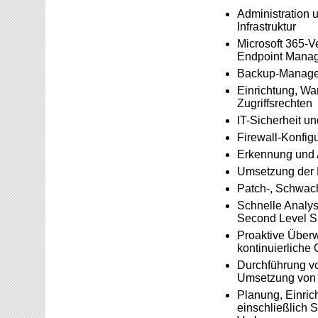
Administration 
Infrastruktur
Microsoft 365-V
Endpoint Mana
Backup-Managem
Einrichtung, Wa
Zugriffsrechten
IT-Sicherheit u
Firewall-Konfig
Erkennung und 
Umsetzung der D
Patch-, Schwac
Schnelle Analys
Second Level S
Proaktive Über
kontinuierliche
Durchführung vo
Umsetzung von S
Planung, Einric
einschließlich S