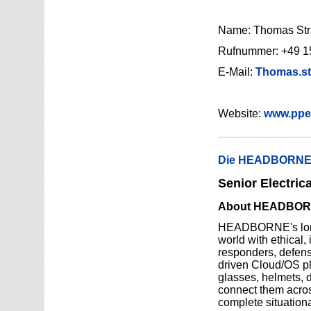
Name: Thomas Str
Rufnummer: +49 1
E-Mail:
Thomas.str
Website:
www.ppe
Die HEADBORNE.A
Senior Electrica
About HEADBOR
HEADBORNE's long-
world with ethical, 
responders, defens
driven Cloud/OS pl
glasses, helmets, 
connect them acros
complete situation