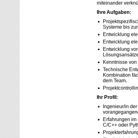
miteinander verknü
Ihre Aufgaben:
Projektspezifis
Systeme bis zur
Entwicklung el
Entwicklung elek
Entwicklung von 
Lösungsansätz
Kenntnisse von 
Technische Ent
Kombination fä
dem Team.
Projektcontroll
Ihr Profil:
Ingenieur/in der
vorangegangene
Erfahrungen im 
C/C++ oder Pyth
Projekterfahrun