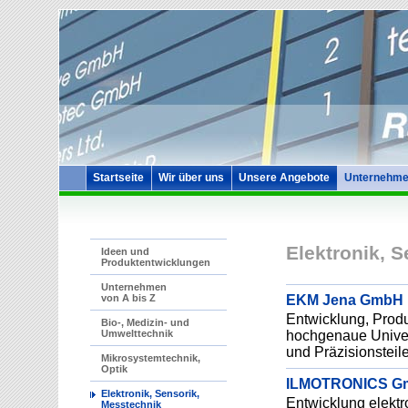
Startseite
Wir über uns
Unsere Angebote
Unternehme
Elektronik, 
Ideen und
Produktentwicklungen
Unternehmen
EKM Jena GmbH
von A bis Z
Entwicklung, Prod
Bio-, Medizin- und
hochgenaue Univer
Umwelttechnik
und Präzisionstei
Mikrosystemtechnik,
Optik
ILMOTRONICS G
Elektronik, Sensorik,
Entwicklung elekt
Messtechnik