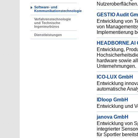
Nutzeroberflächen
Software- und
Kommunikationstechnologie
GESTIO Audit G
Verfahrenstechnologie
Entwicklung von Te
und Technische
von Managementsys
Ingenieurbüros
Implementierung be
Dienstleistungen
HEADBORNE.AI
Entwicklung, Produ
Hochsicherheitsdie
hardware sowie a
Unternehmungen.
ICO-LUX GmbH
Entwicklung innova
automatische Analy
IDloop GmbH
Entwicklung und V
janova GmbH
Entwicklung von Sp
integrierter Sensor
für Sportler bereit