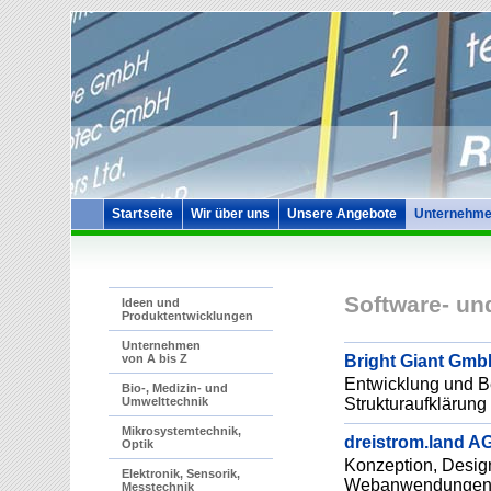
Startseite
Wir über uns
Unsere Angebote
Unternehme
Software- u
Ideen und
Produktentwicklungen
Unternehmen
Bright Giant Gm
von A bis Z
Entwicklung und Be
Bio-, Medizin- und
Strukturaufklärung
Umwelttechnik
Mikrosystemtechnik,
dreistrom.land A
Optik
Konzeption, Desig
Elektronik, Sensorik,
Webanwendungen un
Messtechnik