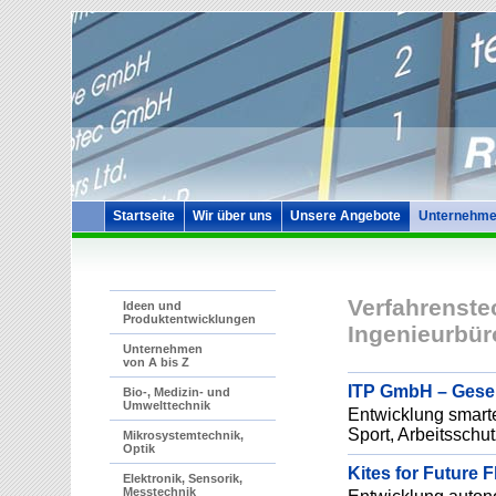
Startseite
Wir über uns
Unsere Angebote
Unternehme
Verfahrenste
Ideen und
Produktentwicklungen
Ingenieurbür
Unternehmen
von A bis Z
ITP GmbH – Gesell
Bio-, Medizin- und
Umwelttechnik
Entwicklung smarte
Sport, Arbeitsschu
Mikrosystemtechnik,
Optik
Kites for Future
Elektronik, Sensorik,
Messtechnik