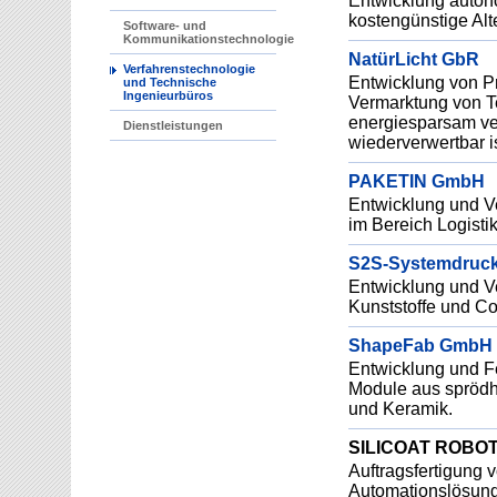
Entwicklung auton
kostengünstige Alt
Software- und
Kommunikationstechnologie
NatürLicht GbR
Verfahrenstechnologie
Entwicklung von Pr
und Technische
Ingenieurbüros
Vermarktung von Te
energiesparsam ver
Dienstleistungen
wiederverwertbar i
PAKETIN GmbH
Entwicklung und Ve
im Bereich Logistik
S2S-Systemdruc
Entwicklung und V
Kunststoffe und C
ShapeFab GmbH & 
Entwicklung und Fe
Module aus sprödh
und Keramik.
SILICOAT ROBO
Auftragsfertigung 
Automationslösun