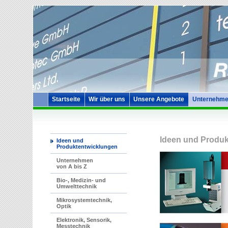
Startseite
Wir über uns
Unsere Angebote
Unternehme
Ideen und Produk
Ideen und
Produktentwicklungen
Unternehmen
von A bis Z
Bio-, Medizin- und
Umwelttechnik
Mikrosystemtechnik,
Optik
Elektronik, Sensorik,
Messtechnik