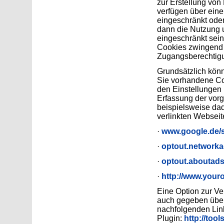
zur Erstellung von
verfügen über eine
eingeschränkt oder
dann die Nutzung 
eingeschränkt sein
Cookies zwingend e
Zugangsberechtigu
Grundsätzlich könn
Sie vorhandene Co
den Einstellungen 
Erfassung der vor
beispielsweise dad
verlinkten Webseit
·
www.google.de/s
·
optout.networka
·
optout.aboutads
·
http://www.your
Eine Option zur V
auch gegeben über 
nachfolgenden Lin
Plugin:
http://too