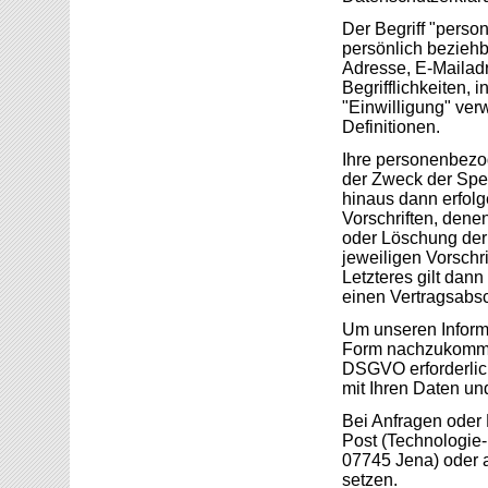
Der Begriff "perso
persönlich beziehb
Adresse, E-Mailadr
Begrifflichkeiten, 
"Einwilligung" ver
Definitionen.
Ihre personenbezo
der Zweck der Spei
hinaus dann erfolg
Vorschriften, dene
oder Löschung der 
jeweiligen Vorschri
Letzteres gilt dan
einen Vertragsabsch
Um unseren Inform
Form nachzukommen
DSGVO erforderlic
mit Ihren Daten un
Bei Anfragen oder
Post (Technologie-
07745 Jena) oder a
setzen.