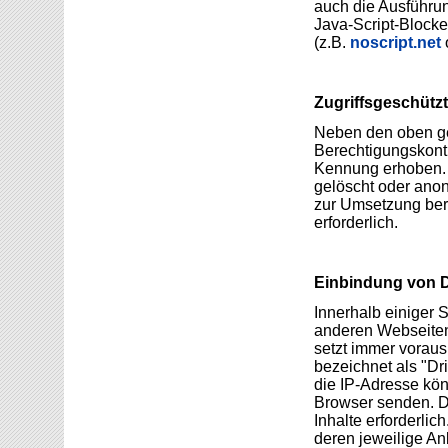
auch die Ausführun
Java-Script-Blocker
(z.B.
noscript.net
Zugriffsgeschütz
Neben den oben ge
Berechtigungskontr
Kennung erhoben. 
gelöscht oder anon
zur Umsetzung bere
erforderlich.
Einbindung von Di
Innerhalb einiger 
anderen Webseiten
setzt immer voraus
bezeichnet als "Dr
die IP-Adresse könn
Browser senden. Di
Inhalte erforderli
deren jeweilige Anb