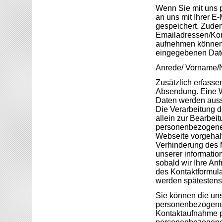
Wenn Sie mit uns 
an uns mit Ihrer E
gespeichert. Zudem
Emailadressen/Kont
aufnehmen können.
eingegebenen Daten
Anrede/ Vorname/N
Zusätzlich erfasse
Absendung. Eine We
Daten werden auss
Die Verarbeitung 
allein zur Bearbeit
personenbezogener
Webseite vorgehalt
Verhinderung des M
unserer informati
sobald wir Ihre An
des Kontaktformul
werden spätestens 
Sie können die uns 
personenbezogenen 
Kontaktaufnahme p