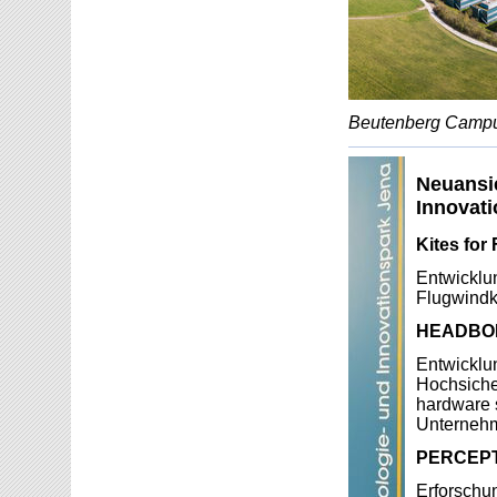
Beutenberg Campus
Neuansi
Innovat
Kites for
Entwicklu
Flugwindk
HEADBOR
Entwicklun
Hochsicher
hardware 
Unterneh
PERCEP
Erforschun