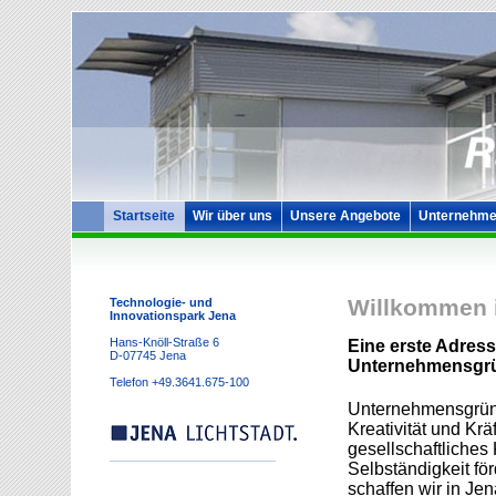
Startseite
Wir über uns
Unsere Angebote
Unternehme
Willkommen 
Technologie- und
Innovationspark Jena
Hans-Knöll-Straße 6
Eine erste Adress
D-07745 Jena
Unternehmensgr
Telefon
+49.3641.675-100
Unternehmensgründ
Kreativität und Krä
gesellschaftliches
Selbständigkeit fö
schaffen wir in Je