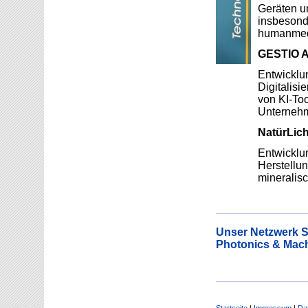
Geräten u
insbesond
humanmedi
GESTIO A
Entwicklu
Digitalis
von KI-Too
Unterneh
NatürLic
Entwicklu
Herstellu
mineralisc
Unser Netzwerk Sp
Photonics & Mach
Startseite
|
Impressum
|
Da