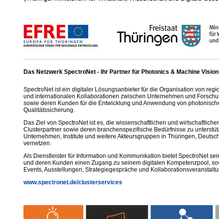
Das Netzwerk SpectroNet - Ihr Partner für Photonics & Machine Vision
SpectroNet ist ein digitaler Lösungsanbieter für die Organisation von regi
und internationalen Kollaborationen zwischen Unternehmen und Forschu
sowie deren Kunden für die Entwicklung und Anwendung von photonische
Qualitätssicherung.
Das Ziel von SpectroNet ist es, die wissenschaftlichen und wirtschaftliche
Clusterpartner sowie deren branchenspezifische Bedürfnisse zu unterstü
Unternehmen, Institute und weitere Akteursgruppen in Thüringen, Deutsch
vernetzen.
Als Dienstleister für Information und Kommunikation bietet SpectroNet se
und deren Kunden einen Zugang zu seinem digitalen Kompetenzpool, sow
Events, Ausstellungen, Strategiegespräche und Kollaborationsveranstalt
www.spectronet.de/clusterservices